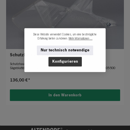
Diese Website verwendet Cookies, um eine bestmögliche
Erfahrung bieten zu können.
Mehr Informationen ...
Nur technisch notwendige
Schutzhaube C mit Vorritzer und Stutzen
Konfigurieren
Schutzhaube für C-Klasse Maschinen mit Vorritzaggregat. Maximaler
Sägeblattdurchmesser 315 mm. Eingesetzt ab Maschinen Nummer 95-05-500
136,00 €*
In den Warenkorb