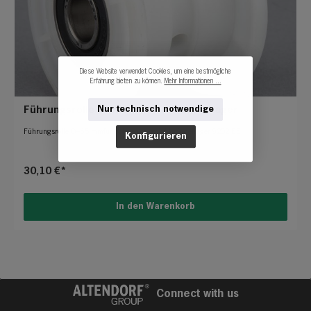
Diese Website verwendet Cookies, um eine bestmögliche
Erfahrung bieten zu können.
Mehr Informationen ...
Nur technisch notwendige
Führungsrolle Schwenkarm inklusive Lager
Führungsrolle D=65 mmfür Schwenkarm inkl. Kugellager 9202 EE
Konfigurieren
30,10 €*
In den Warenkorb
Connect with us