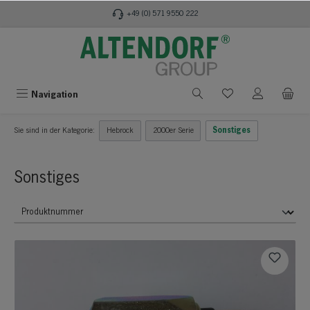
alt springen
+49 (0) 571 9550 222
Navigation
Sie sind in der Kategorie:
Hebrock
2000er Serie
Sonstiges
Sonstiges