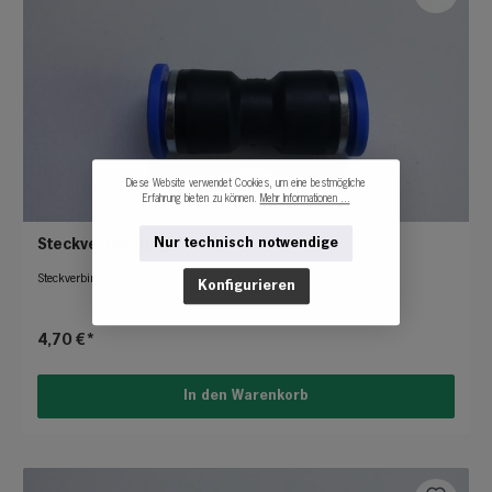
Diese Website verwendet Cookies, um eine bestmögliche
Erfahrung bieten zu können.
Mehr Informationen ...
Nur technisch notwendige
Steckverbindung 6mm
Steckverbindung für Pneumatikschlauch Außendurchmesser 6 mm
Konfigurieren
4,70 €*
In den Warenkorb