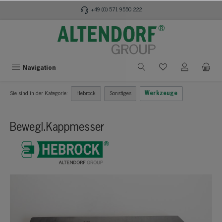
alt springen
+49 (0) 571 9550 222
Navigation
Sie sind in der Kategorie:
Hebrock
Sonstiges
Werkzeuge
Bewegl.Kappmesser
Bildergalerie überspringen